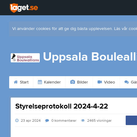
Vi använder cookies för att ge dig bästa upplevelsen. Läs vår coo
Uppsala Bouleall
Start
Kalender
Bilder
Video
Gäs
Styrelseprotokoll 2024-4-22
23 apr 2024
0
kommentarer
2465
visningar