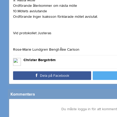
9. Nästa Möte
Ordförande återkommer om nästa möte
10.Mötets avslutande
Ordförande Inger Isaksson förklarade mötet avslutat.
Vid protokollet Justeras
Rose-Marie Lundgren Bengt-Åke Carlson
Christer Borgström
Dela på Facebook
Kommentera
Du måste logga in för att kommen