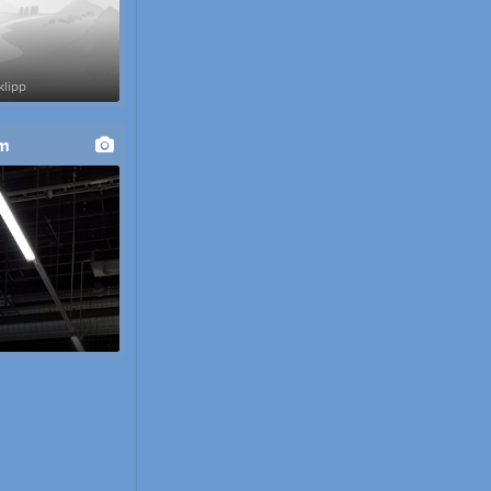
klipp
um