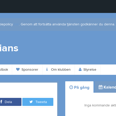
kiepolicy
här
. Genom att fortsätta använda tjänsten godkänner du denna.
ians
tbok
Sponsorer
Om klubben
Styrelse
Kalend
På gång
Dela
Tweeta
Inga kommande akti