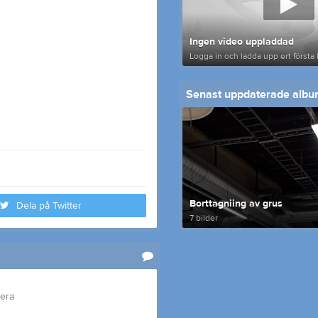
Ingen video uppladdad
Logga in och ladda upp ert första 
Senast uppdaterade alb
Borttagniing av grus
Dela på Twitter
7 bilder
tera