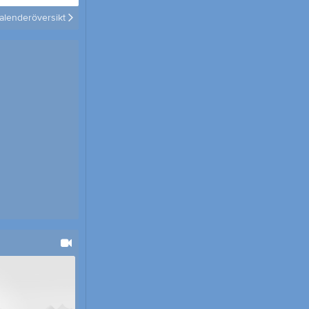
Kommande tävlingar
alenderöversikt
Tjäna pengar
Cupguiden