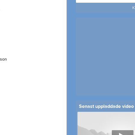
K
.
sson
Senast uppladdade video