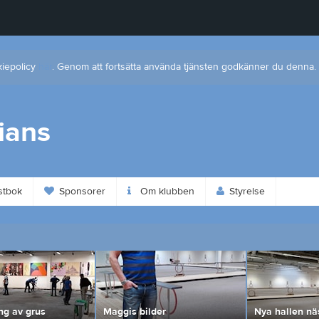
kiepolicy
här
. Genom att fortsätta använda tjänsten godkänner du denna.
ians
tbok
Sponsorer
Om klubben
Styrelse
ng av grus
Maggis bilder