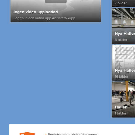
7 bilder
Ingen video uppladdad
Logga in och ladda upp ert första klipp
Nya Halle
6 bilder
Nya Halle
16 bilder
Hallen
1 bilder
Registrera din klubb/din grupp