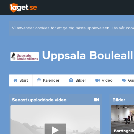
Vi använder cookies för att ge dig bästa upplevelsen. Läs vår coo
Uppsala Bouleall
Start
Kalender
Bilder
Video
Gäs
Senast uppladdade video
Bilder
Borttagnii