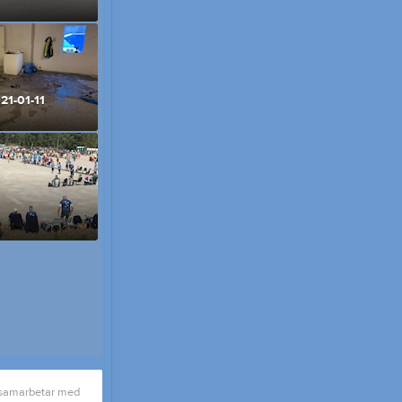
Kommande tävlingar
Tjäna pengar
Cupguiden
21-01-11
 samarbetar med