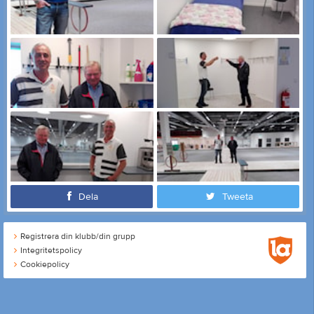
Dela
Tweeta
Registrera din klubb/din grupp
Integritetspolicy
Cookiepolicy