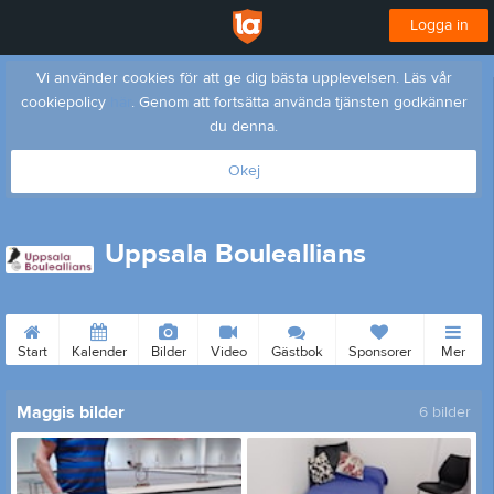
Logga in
Vi använder cookies för att ge dig bästa upplevelsen. Läs vår
cookiepolicy
här
. Genom att fortsätta använda tjänsten godkänner
du denna.
Okej
Uppsala Bouleallians
Start
Kalender
Bilder
Video
Gästbok
Sponsorer
Mer
Maggis bilder
6 bilder