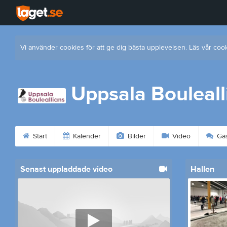
Vi använder cookies för att ge dig bästa upplevelsen. Läs vår coo
Uppsala Bouleall
Start
Kalender
Bilder
Video
Gäs
Senast uppladdade video
Hallen