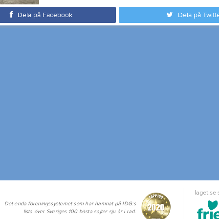
Dela på Facebook
Dela på Twitt
laget.se
Det enda föreningssystemet som har hamnat på IDG:s
lista över Sveriges 100 bästa sajter sju år i rad.