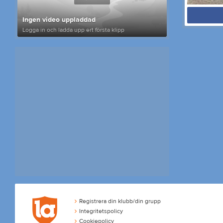
Ingen video uppladdad
Logga in och ladda upp ert första klipp
Registrera din klubb/din grupp
Integritetspolicy
Cookiepolicy