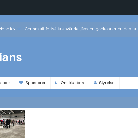
kiepolicy
här
. Genom att fortsätta använda tjänsten godkänner du denna.
ians
tbok
Sponsorer
Om klubben
Styrelse