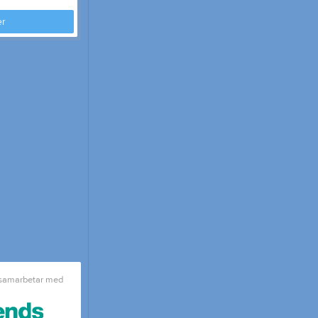
Kommande tävlingar
er
Tjäna pengar
Cupguiden
 samarbetar med