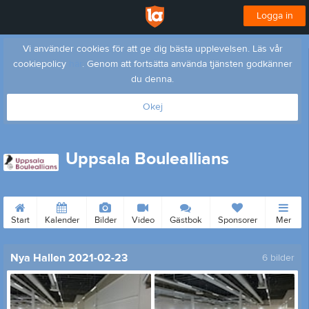
Logga in
Vi använder cookies för att ge dig bästa upplevelsen. Läs vår
cookiepolicy
här
. Genom att fortsätta använda tjänsten godkänner
du denna.
Okej
Uppsala Bouleallians
Start
Kalender
Bilder
Video
Gästbok
Sponsorer
Mer
Nya Hallen 2021-02-23
6 bilder