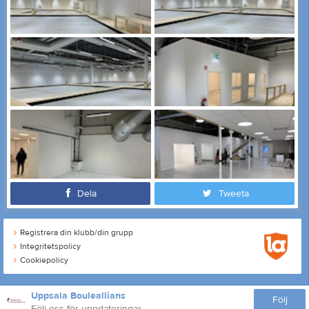
Dela
Tweeta
Registrera din klubb/din grupp
Integritetspolicy
Cookiepolicy
Uppsala Bouleallians
Följ