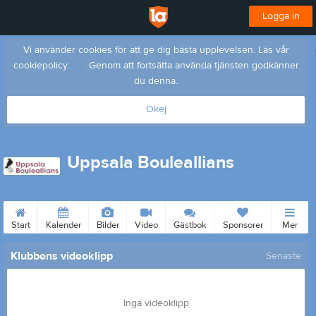
Logga in
Vi använder cookies för att ge dig bästa upplevelsen. Läs vår
cookiepolicy
här
. Genom att fortsätta använda tjänsten godkänner
du denna.
Okej
Uppsala Bouleallians
Start
Kalender
Bilder
Video
Gästbok
Sponsorer
Mer
Klubbens videoklipp
Senaste
Inga videoklipp